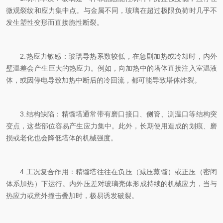
微观裂纹和应力集中点。与金属不同，玻璃在超过极限负荷时几乎不
发生塑性变形而直接脆性断裂。
2.热应力敏感：玻璃导热系数较低，在急剧加热或冷却时，内外
壁温差会产生巨大的热应力。例如，向加热中的塔体直接注入室温液
体，或因停电导致加热中断后的冷回流，都可能导致塔体炸裂。
3.结构缺陷：精馏塔通常带有磨口接口、侧管、测温口等结构突
变点，这些部位容易产生应力集中。此外，长期使用造成的划痕、磨
损或老化也会降低塔体的机械强度。
4.工况复合作用：精馏塔往往在负压（减压蒸馏）或正压（密闭
体系加热）下运行。内外压差对玻璃壳体形成持续的机械应力，当与
热应力或意外撞击叠加时，极易诱发破裂。